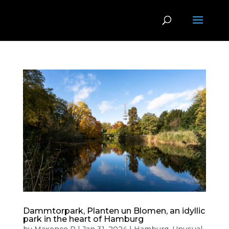
Dammtorpark, Planten un Blomen, an idyllic
park in the heart of Hamburg
by
Maxence P
|
Jan 31, 2024
|
Hamburg
,
Unusual
,