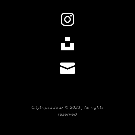



Citytripsàdeux © 2023 | All rights
reserved