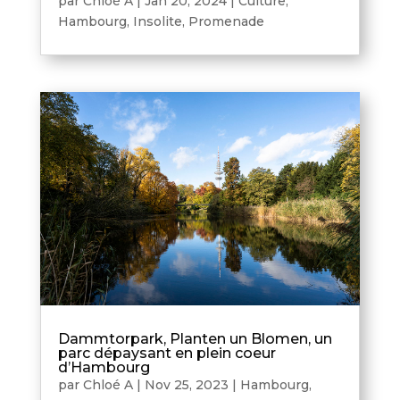
par
Chloé A
|
Jan 20, 2024
|
Culture
,
Hambourg
,
Insolite
,
Promenade
Dammtorpark, Planten un Blomen, un
parc dépaysant en plein coeur
d’Hambourg
par
Chloé A
|
Nov 25, 2023
|
Hambourg
,