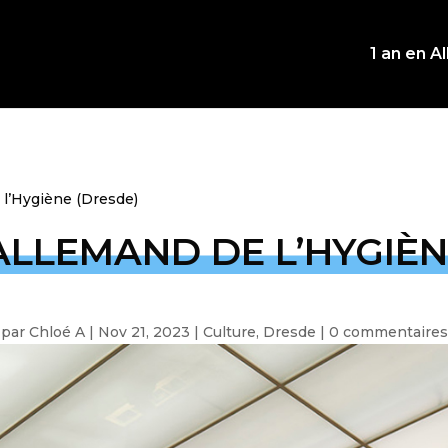
1 an en 
l’Hygiène (Dresde)
ALLEMAND DE L’HYGIÈN
par
Chloé A
|
Nov 21, 2023
|
Culture
,
Dresde
|
0 commentaires