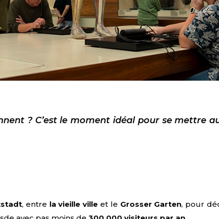
nnent ? C’est le moment idéal pour se mettre au
tstadt
, entre
la vieille ville
et le
Grosser Garten
, pour dé
esde avec pas moins de
300.000 visiteurs par an
.